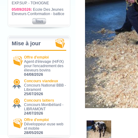
EXP.SUP. - TOHOGNE
05/09/2026:
Ecole Des Jeunes
Eleveurs Conformation - battice
Tous
Mise à jour
Offre d'emploi
Agent d'élevage (H/F/X)
pour l'encadrement des
éleveurs bovins
04/08/2026
Concours viandeux
Concours National BBB -
Libramont
25/07/2026
Concours laitiers
Concours Montbéliard -
LIBRAMONT
24/07/2026
Offre d'emploi
Développeur·euse web
et mobile
28/05/2026