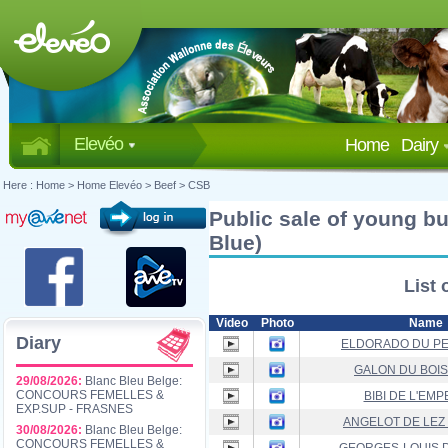
Elevéo
Home
Dairy
Here :
Home
>
Home Elevéo
>
Beef
>
CSB
Public sale of young bu
Blue)
List 
Video
Photo
Name
Diary
ELDORADO DU PE
GALON DU BOIS
29/08/2026:
Blanc Bleu Belge:
CONCOURS FEMELLES &
BIBI DE L'EM
EXP.SUP - FRASNES
ANGELOT DE LEZ
30/08/2026:
Blanc Bleu Belge:
CONCOURS FEMELLES &