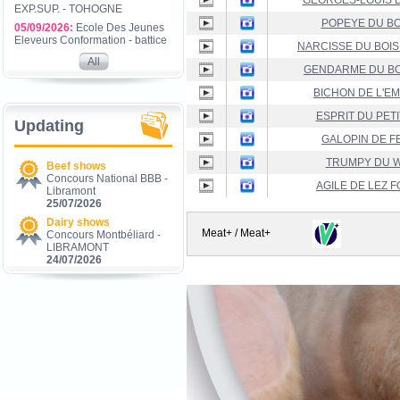
GEORGES-LOUIS D
EXP.SUP. - TOHOGNE
POPEYE DU B
05/09/2026:
Ecole Des Jeunes
Eleveurs Conformation - battice
NARCISSE DU BOIS
All
GENDARME DU BO
BICHON DE L'E
ESPRIT DU PET
Updating
GALOPIN DE F
TRUMPY DU 
Beef shows
Concours National BBB -
AGILE DE LEZ 
Libramont
25/07/2026
Dairy shows
Meat+ / Meat+
Concours Montbéliard -
LIBRAMONT
24/07/2026