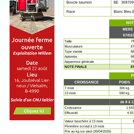
Boucle saumon
BE 369709
Race
Blanc Bleu 
NOT
MERE 
07/02
7
Taille
Musculature
8
Type viande
8
Aplombs
8
Apparence générale
7
NOTE FINALE
8
P
CROISSANCE
POIDS
7 mois
306 kg
13 mois
590 kg
de 8 à 
Croissance
1.543
Efficacité
4.55
Valeur bouchère à 13 mois
3
Périmètre scrotal à 13 mois
Prix au kg sur pied (30/04/2026)