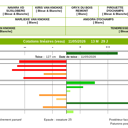
NAVARA VD
KIRIS VAN KNOKKE
ORYX DU BOIS
PIROUETTE
SIJSLOBERG
[ Bleue & Blanche]
REMONT
D'OCHAMPS
[ Bleue & Blanche]
[ Blanc]
[ Bleue & Blanche]
MARLIEKE VAN KNOKKE
ANGORA D'OCHAMPS
[ Blanc]
[ Blanc]
VAN KNOKKE
TENDRESSE
 Blanche]
[ Bleu
Cotations linéaires (veau) 11/05/2026 13 M 29 J
--
-
+
++
Toise :
127 cm
Date de toise :
11/05/2026
gèrement panard
Epaule : ossature 25
Postérieur fac
Paturons pos 