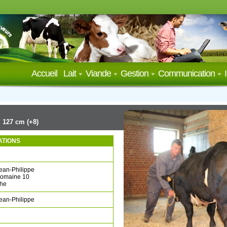
Accueil
Lait
Viande
Gestion
Communication
| 127 cm (+8)
ATIONS
an-Philippe
omaine 10
he
an-Philippe