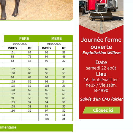
PERE
MERE
01/06/2026
01/06/2026
INDEX
R2
INDEX
R2
101
86
92
58
93
76
94
48
82
58
96
32
102
56
86
45
108
65
96
59
98
69
98
58
109
52
96
34
105
52
102
33
108
60
86
55
102
35
96
59
99
53
99
60
105
34
94
56
108
31
84
52
110
32
97
52
98
51
100
31
mentaire