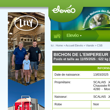
Elevéo
Ici :
Home
>
Accueil Elevéo
>
Viande
>
CSB
BICHON DE L'EMPEREUR
Poids et taille au 11/05/2026 : 622 kg 
INFORM
Date de naissance:
13/03/2025
Propriétaire:
SCALAIS Je
Chaussée R
4280 - Mox
Naisseur:
SCALAIS Je
Robe
Noir