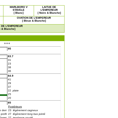
MARLBORO V
LAITUE DE
STAVELE
L'EMPEREUR
[ Blanc]
[ Noire & Blanche]
OVATION DE L'EMPEREUR
[ Bleue & Blanche]
 DE L'EMPEREUR
e & Blanche]
+++
95
83.7
31
23
38
36
84.9
41
29
37
22
plate
25
20
85
Postérieurs
e derr
23
légèrement cagneux
profil
27
légèrement long bas jointé
Jarret
27
tendance coudé