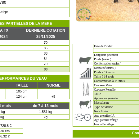
780
Belge
ES PARTIELLES DE LA MERE
A TX
DERNIERE COTATION
/2024
25/11/2025
8
70
Date de l'index
7
85
6
83
Longueur gestation
8
84
Poids (naiss.)
Conformation (naiss.)
5
70
Mortalité (naiss.)
7
83
Poids à 14 mois
Taille à 14 mois
ERFORMANCES DU VEAU
Conformation à 14 mois
TAILLE
NORME
Carcasse Mâle
Carcasse Femelle
105 cm
Taille
124 cm
+5
Apparence générale
Musculature
11 mois
de 7 à 13 mois
Type de viande
Note finale
 kg
1.551 kg
Age première IA
 kg
kg
Age premier vêlage
Intervalle vêlage
728.8 €
30 cm
Com
6.32 €