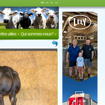
FR
DE
NL
EN
Infos utiles
Qui sommes-nous?