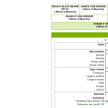
IDEALE BLACK BEARD
JANICE VAN KNOKKE
PP ET.
[ Noire & Blanche]
[ Bleue & Blanche]
OKAKA P VAN KNOKKE
[ Noire & Blanche]
HAKIMI P 
[ Bleue &
---
Taille
Musculature
Epaule
Dessus
Fesse profil
Fesse arrière
Type viande
Longueur
Largeur poitrine
Largeur bassin
Côte
Croupe
Queue
Aplombs
Antérieurs
Antérieur face devan 29
lé
Paturons ant. profil 25