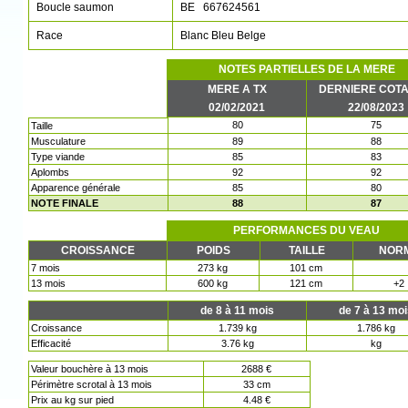
Boucle saumon
BE 667624561
Race
Blanc Bleu Belge
NOTES PARTIELLES DE LA MERE
MERE A TX
DERNIERE COTA
02/02/2021
22/08/2023
80
75
Taille
Musculature
89
88
Type viande
85
83
Aplombs
92
92
Apparence générale
85
80
NOTE FINALE
88
87
PERFORMANCES DU VEAU
CROISSANCE
POIDS
TAILLE
NOR
7 mois
273 kg
101 cm
13 mois
600 kg
121 cm
+2
de 8 à 11 mois
de 7 à 13 mo
Croissance
1.739 kg
1.786 kg
Efficacité
3.76 kg
kg
Valeur bouchère à 13 mois
2688 €
Périmètre scrotal à 13 mois
33 cm
Prix au kg sur pied
4.48 €