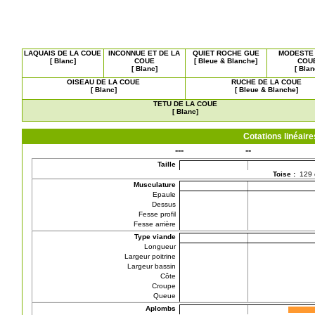
LAQUAIS DE LA COUE
INCONNUE ET DE LA
QUIET ROCHE GUE
MODESTE 
[ Blanc]
COUE
[ Bleue & Blanche]
COU
[ Blanc]
[ Blan
OISEAU DE LA COUE
RUCHE DE LA COUE
[ Blanc]
[ Bleue & Blanche]
TETU DE LA COUE
[ Blanc]
Cotations linéai
---
--
Taille
Toise :
129
Musculature
Epaule
Dessus
Fesse profil
Fesse arrière
Type viande
Longueur
Largeur poitrine
Largeur bassin
Côte
Croupe
Queue
Aplombs