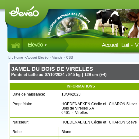
Elevéo
Accueil
Lait
V
Ici :
Home
>
Accueil Elevéo
>
Viande
>
CSB
JAMEL DU BOIS DE VIRELLES
Poids et taille au 07/10/2024 : 845 kg | 129 cm (+4)
INFORMATIONS
Date de naissance:
13/04/2023
Propriétaire:
HOEDENAEKEN Cécile et CHARON Stieve
Bois de Virelles 5 A
6461 - Virelles
Naisseur:
HOEDENAEKEN Cécile et CHARON Stieve
Robe
Blanc