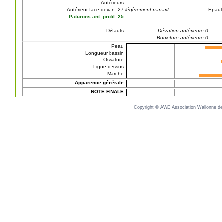
Antérieurs
Antérieur face devan 27
légèrement panard
Epaul
Paturons ant. profil 25
Défauts
Déviation antérieure 0
Bouleture antérieure 0
Peau
Longueur bassin
Ossature
Ligne dessus
Marche
Apparence générale
NOTE FINALE
Copyright © AWE Association Wallonne des