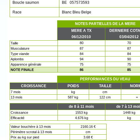
Boucle saumon
BE 057573593
Race
Blanc Bleu Belge
NOTES PARTIELLES DE LA MERE
MERE A TX
DERNIERE COTA
06/12/2010
03/04/2012
80
70
Taille
Musculature
87
87
Type viande
84
84
Aplombs
94
90
Apparence générale
75
75
NOTE FINALE
86
85
PERFORMANCES DU VEAU
CROISSANCE
POIDS
TAILLE
NOR
7 mois
kg
cm
13 mois
587 kg
122 cm
=
de 8 à 11 mois
de 7 à 13 mo
Croissance
1553 kg
1448 kg
Efficacité
4.676 kg
kg
Valeur bouchère à 13 mois
2160.16 €
Périmètre scrotal à 13 mois
cm
Prix au kg sur pied
3.68 €