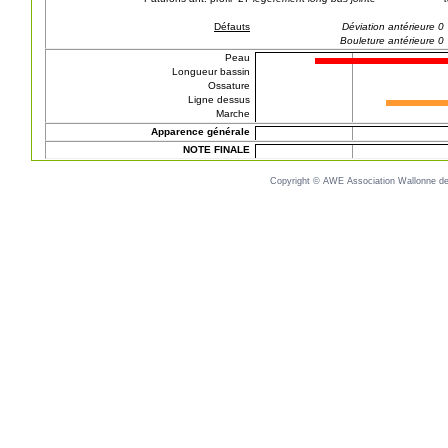
Défauts
Déviation antérieure 0
Bouleture antérieure 0
Peau
Longueur bassin
Ossature
Ligne dessus
Marche
Apparence générale
NOTE FINALE
Copyright © AWE Association Wallonne des