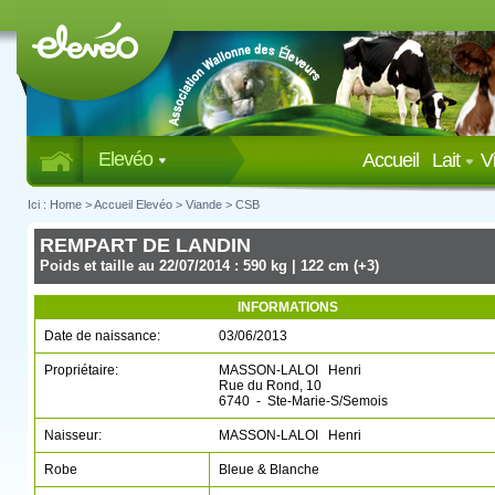
Elevéo
Accueil
Lait
V
Ici :
Home
>
Accueil Elevéo
>
Viande
>
CSB
REMPART DE LANDIN
Poids et taille au 22/07/2014 : 590 kg | 122 cm (+3)
INFORMATIONS
Date de naissance:
03/06/2013
Propriétaire:
MASSON-LALOI Henri
Rue du Rond, 10
6740 - Ste-Marie-S/Semois
Naisseur:
MASSON-LALOI Henri
Robe
Bleue & Blanche