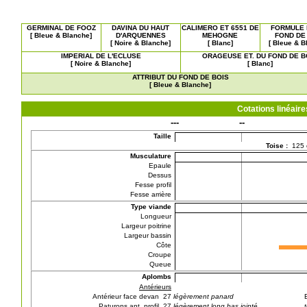
GERMINAL DE FOOZ
DAVINA DU HAUT
CALIMERO ET 6551 DE
FORMULE 
[ Bleue & Blanche]
D'ARQUENNES
MEHOGNE
FOND DE
[ Noire & Blanche]
[ Blanc]
[ Bleue & B
IMPERIAL DE L'ECLUSE
ORAGEUSE ET. DU FOND DE B
[ Noire & Blanche]
[ Blanc]
ATTRIBUT DU FOND DE BOIS
[ Bleue & Blanche]
Cotations linéai
---
--
Taille
Toise :
125
Musculature
Epaule
Dessus
Fesse profil
Fesse arrière
Type viande
Longueur
Largeur poitrine
Largeur bassin
Côte
Croupe
Queue
Aplombs
Antérieurs
Antérieur face devan 27
légèrement panard
Paturons ant. profil 27
légèrement long bas jointé