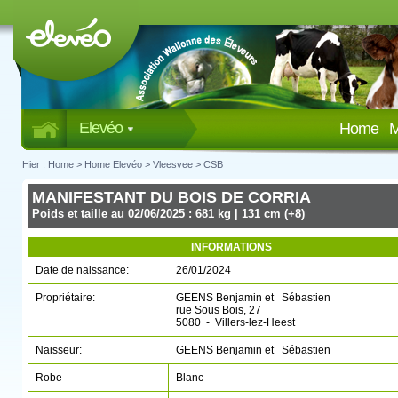
Elevéo
Home
M
Hier :
Home
>
Home Elevéo
>
Vleesvee
>
CSB
MANIFESTANT DU BOIS DE CORRIA
Poids et taille au 02/06/2025 : 681 kg | 131 cm (+8)
INFORMATIONS
Date de naissance:
26/01/2024
Propriétaire:
GEENS Benjamin et Sébastien
rue Sous Bois, 27
5080 - Villers-lez-Heest
Naisseur:
GEENS Benjamin et Sébastien
Robe
Blanc