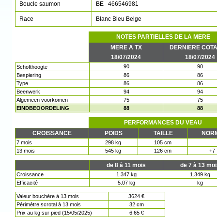
Boucle saumon
BE 466546981
Race
Blanc Bleu Belge
NOTES PARTIELLES DE LA MERE
MERE A TX
DERNIERE COTA
18/07/2024
18/07/2024
90
90
Schofthoogte
Bespiering
86
86
Type
86
86
Beenwerk
94
94
Algemeen voorkomen
75
75
EINDBEOORDELING
88
88
PERFORMANCES DU VEAU
CROISSANCE
POIDS
TAILLE
NOR
7 mois
298 kg
105 cm
13 mois
545 kg
126 cm
+7
de 8 à 11 mois
de 7 à 13 mo
Croissance
1.347 kg
1.349 kg
Efficacité
5.07 kg
kg
Valeur bouchère à 13 mois
3624 €
Périmètre scrotal à 13 mois
32 cm
Prix au kg sur pied (15/05/2025)
6.65 €