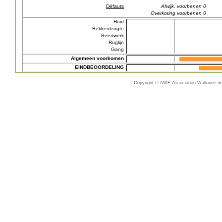
Défauts
Afwijk. voorbenen 0
Overkoting voorbenen 0
Huid
Bekkenlengte
Beenwerk
Ruglijn
Gang
Algemeen voorkomen
EINDBEOORDELING
Copyright © AWE Association Wallonne des