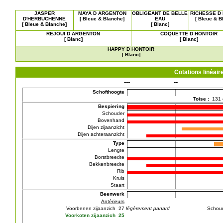
JASPER
MAYA D ARGENTON
OBLIGEANT DE BELLE
RICHESSE D
D'HERBUCHENNE
[ Bleue & Blanche]
EAU
[ Bleue & B
[ Bleue & Blanche]
[ Blanc]
REJOUI D ARGENTON
COQUETTE D HONTOIR
[ Blanc]
[ Blanc]
HAPPY D HONTOIR
[ Blanc]
Cotations linéa
---
--
Schofthoogte
Toise :
131
Bespiering
Schouder
Bovenhand
Dijen zijaanzicht
Dijen achteraanzicht
Type
Lengte
Borstbreedte
Bekkenbreedte
Rib
Kruis
Staart
Beenwerk
Antérieurs
Voorbenen zijaanzich 27
légèrement panard
Schou
Voorkoten zijaanzich 25