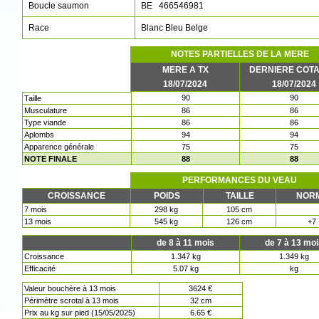
Boucle saumon
BE 466546981
Race
Blanc Bleu Belge
NOTES PARTIELLES DE LA MERE
MERE A TX
DERNIERE COTA
18/07/2024
18/07/2024
90
90
Taille
Musculature
86
86
Type viande
86
86
Aplombs
94
94
Apparence générale
75
75
NOTE FINALE
88
88
PERFORMANCES DU VEAU
CROISSANCE
POIDS
TAILLE
NOR
7 mois
298 kg
105 cm
13 mois
545 kg
126 cm
+7
de 8 à 11 mois
de 7 à 13 mo
Croissance
1.347 kg
1.349 kg
Efficacité
5.07 kg
kg
Valeur bouchère à 13 mois
3624 €
Périmètre scrotal à 13 mois
32 cm
Prix au kg sur pied (15/05/2025)
6.65 €