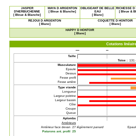
JASPER
MAYA D ARGENTON
OBLIGEANT DE BELLE
RICHESSE D
D'HERBUCHENNE
[ Bleue & Blanche]
EAU
[ Bleue & B
[ Bleue & Blanche]
[ Blanc]
REJOUI D ARGENTON
COQUETTE D HONTOIR
[ Blanc]
[ Blanc]
HAPPY D HONTOIR
[ Blanc]
Cotations linéa
---
--
Taille
Toise :
131
Musculature
Epaule
Dessus
Fesse profil
Fesse arrière
Type viande
Longueur
Largeur poitrine
Largeur bassin
Côte
Croupe
Queue
Aplombs
Antérieurs
Antérieur face devan 27
légèrement panard
Epaul
Paturons ant. profil 25