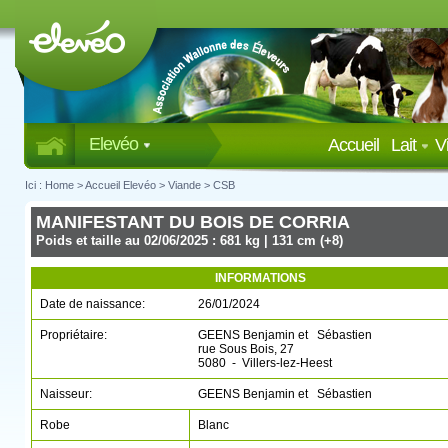
Elevéo
Accueil
Lait
V
Ici :
Home
>
Accueil Elevéo
>
Viande
>
CSB
MANIFESTANT DU BOIS DE CORRIA
Poids et taille au 02/06/2025 : 681 kg | 131 cm (+8)
INFORMATIONS
Date de naissance:
26/01/2024
Propriétaire:
GEENS Benjamin et Sébastien
rue Sous Bois, 27
5080 - Villers-lez-Heest
Naisseur:
GEENS Benjamin et Sébastien
Robe
Blanc