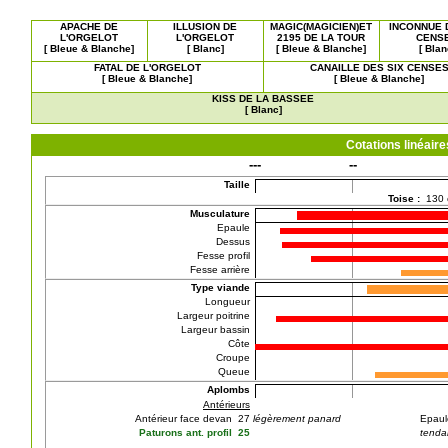
APACHE DE
ILLUSION DE
MAGIC(MAGICIEN)ET
INCONNUE 
L'ORGELOT
L'ORGELOT
2195 DE LA TOUR
CENS
[ Bleue & Blanche]
[ Blanc]
[ Bleue & Blanche]
[ Blan
FATAL DE L'ORGELOT
CANAILLE DES SIX CENSE
[ Bleue & Blanche]
[ Bleue & Blanche]
KISS DE LA BASSEE
[ Blanc]
Cotations linéai
---
--
Taille
Toise :
130
Musculature
Epaule
Dessus
Fesse profil
Fesse arrière
Type viande
Longueur
Largeur poitrine
Largeur bassin
Côte
Croupe
Queue
Aplombs
Antérieurs
Antérieur face devan 27
légèrement panard
Epaul
Paturons ant. profil 25
tenda