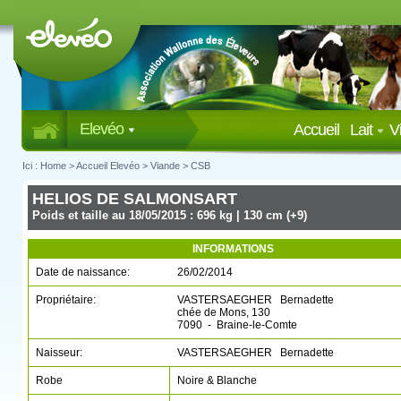
Elevéo
Accueil
Lait
V
Ici :
Home
>
Accueil Elevéo
>
Viande
>
CSB
HELIOS DE SALMONSART
Poids et taille au 18/05/2015 : 696 kg | 130 cm (+9)
INFORMATIONS
Date de naissance:
26/02/2014
Propriétaire:
VASTERSAEGHER Bernadette
chée de Mons, 130
7090 - Braine-le-Comte
Naisseur:
VASTERSAEGHER Bernadette
Robe
Noire & Blanche