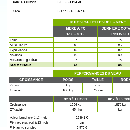
Boucle saumon
BE 858049501
Race
Blanc Bleu Belge
NOTES PARTIELLES DE LA MERE
MERE A TX
DERNIERE COTA
14/03/2013
14/03/2013
75
75
Taille
Musculature
86
86
Type viande
82
82
Aplombs
90
90
Apparence générale
75
75
NOTE FINALE
85
85
PERFORMANCES DU VEAU
CROISSANCE
POIDS
TAILLE
NOR
7 mois
kg
cm
13 mois
630 kg
127 cm
=
de 8 à 11 mois
de 7 à 13 mo
Croissance
1634 kg
1878 kg
Efficacité
4.454 kg
kg
Valeur bouchère à 13 mois
2249.1 €
Périmètre scrotal à 13 mois
cm
Prix au kg sur pied
3.575 €