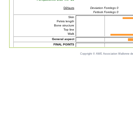
Défauts
Deviation Forelegs 0
Fetlock Forelegs 0
Skin
Pelvis length
Bone structure
Top line
Walk
General aspect
FINAL POINTS
Copyright © AWE Association Wallonne des