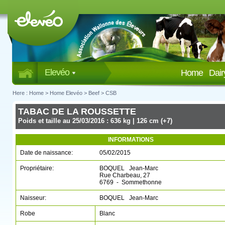
Elevéo
Home
Dai
Here :
Home
>
Home Elevéo
>
Beef
>
CSB
TABAC DE LA ROUSSETTE
Poids et taille au 25/03/2016 : 636 kg | 126 cm (+7)
INFORMATIONS
Date de naissance:
05/02/2015
Propriétaire:
BOQUEL Jean-Marc
Rue Charbeau, 27
6769 - Sommethonne
Naisseur:
BOQUEL Jean-Marc
Robe
Blanc