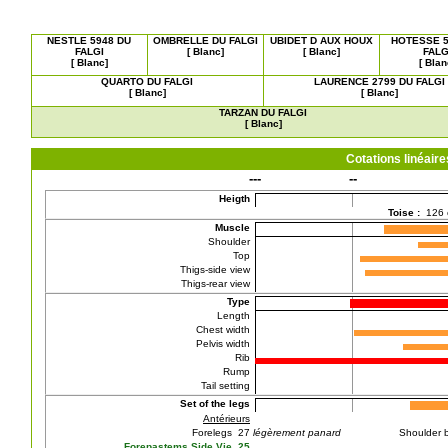
NESTLE 5948 DU
OMBRELLE DU FALGI
UBIDET D AUX HOUX
HOTESSE 5
FALGI
[ Blanc]
[ Blanc]
FALG
[ Blanc]
[ Blan
QUARTO DU FALGI
LAURENCE 2799 DU FALGI
[ Blanc]
[ Blanc]
TARZAN DU FALGI
[ Blanc]
Cotations linéai
---
--
Heigth
Toise :
126
Muscle
Shoulder
Top
Thigs-side view
Thigs-rear view
Type
Length
Chest width
Pelvis width
Rib
Rump
Tail setting
Set of the legs
Antérieurs
Forelegs 27
légèrement panard
Shoulder 
Forepastems Side Vie 25