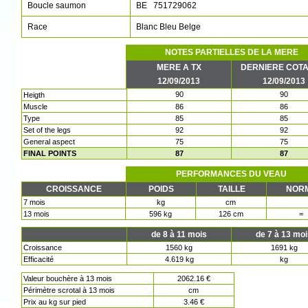
Boucle saumon
BE 751729062
Race
Blanc Bleu Belge
NOTES PARTIELLES DE LA MERE
MERE A TX
DERNIERE COTA
12/09/2013
12/09/2013
90
90
Heigth
Muscle
86
86
Type
85
85
Set of the legs
92
92
General aspect
75
75
FINAL POINTS
87
87
PERFORMANCES DU VEAU
CROISSANCE
POIDS
TAILLE
NOR
7 mois
kg
cm
13 mois
596 kg
126 cm
=
de 8 à 11 mois
de 7 à 13 mo
Croissance
1560 kg
1691 kg
Efficacité
4.619 kg
kg
Valeur bouchère à 13 mois
2062.16 €
Périmètre scrotal à 13 mois
cm
Prix au kg sur pied
3.46 €