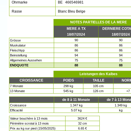
Ohrmarke
BE 466546981
Rasse
Blanc Bleu Belge
NOTES PARTIELLES DE LA MERE
MERE A TX
DERNIERE COTA
18/07/2024
18/07/2024
90
90
Grösse
Muskulatur
86
86
Fleischtyp
86
86
Beinstellung
94
94
Allgemeines Aussehen
75
75
ENDQUOTE
88
88
Leistungen des Kalbes
CROISSANCE
POIDS
TAILLE
NOR
7 Monate
298 kg
105 cm
13 Monate
545 kg
126 cm
+7
de 8 à 11 Monate
de 7 à 13 Mon
Croissance
1.347 kg
1.349 kg
Efficacité
5.07 kg
kg
Valeur bouchère à 13 mois
3624 €
Périmètre scrotal à 13 mois
32 cm
Prix au kg sur pied (15/05/2025)
6.65 €