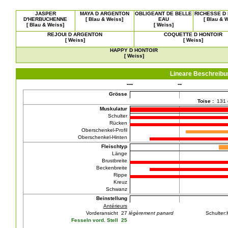
JASPER
MAYA D ARGENTON
OBLIGEANT DE BELLE
RICHESSE D
D'HERBUCHENNE
[ Blau & Weiss]
EAU
[ Blau & 
[ Blau & Weiss]
[ Weiss]
REJOUI D ARGENTON
COQUETTE D HONTOIR
[ Weiss]
[ Weiss]
HAPPY D HONTOIR
[ Weiss]
Lineare Beschreib
---
--
Grösse
Toise :
131
Muskulatur
Schulter
Rücken
Oberschenkel-Profil
Oberschenkel-Hinten
Fleischtyp
Länge
Brustbreite
Beckenbreite
Rippe
Kreuz
Schwanz
Beinstellung
Antérieurs
Vorderansicht 27
légèrement panard
Schulter
Fesseln vord. Stell 25