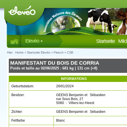
Elevéo
Startseite
Mil
Hier :
Home
>
Startseite Elevéo
>
Fleisch
>
CSB
MANIFESTANT DU BOIS DE CORRIA
Poids et taille au 02/06/2025 : 681 kg | 131 cm (+8)
INFORMATIONS
Geburtsdatum:
26/01/2024
Besitzer:
GEENS Benjamin et Sébastien
rue Sous Bois, 27
5080 - Villers-lez-Heest
Zïchter:
GEENS Benjamin et Sébastien
Fellfarbe
Blanc