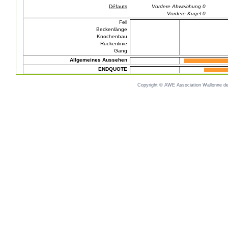
Défauts
Vordere Abweichung 0
Vordere Kugel 0
Fell
Beckenlänge
Knochenbau
Rückenlinie
Gang
Allgemeines Aussehen
ENDQUOTE
Copyright © AWE Association Wallonne des