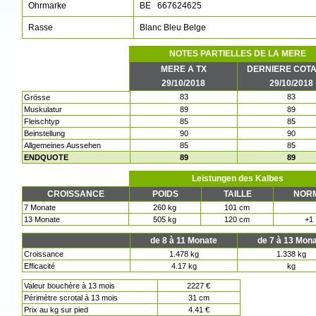
Ohrmarke
BE 667624625
Rasse
Blanc Bleu Belge
NOTES PARTIELLES DE LA MERE
MERE A TX
DERNIERE COTA
29/10/2018
29/10/2018
83
83
Grösse
Muskulatur
89
89
Fleischtyp
85
85
Beinstellung
90
90
Allgemeines Aussehen
85
85
ENDQUOTE
89
89
Leistungen des Kalbes
CROISSANCE
POIDS
TAILLE
NOR
7 Monate
260 kg
101 cm
13 Monate
505 kg
120 cm
+1
de 8 à 11 Monate
de 7 à 13 Mon
Croissance
1.478 kg
1.338 kg
Efficacité
4.17 kg
kg
Valeur bouchère à 13 mois
2227 €
Périmètre scrotal à 13 mois
31 cm
Prix au kg sur pied
4.41 €