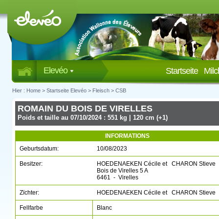
Elevéo
Startseite
Mil
Hier :
Home
>
Startseite Elevéo
>
Fleisch
>
CSB
ROMAIN DU BOIS DE VIRELLES
Poids et taille au 07/10/2024 : 551 kg | 120 cm (+1)
INFORMATIONS
Geburtsdatum:
10/08/2023
Besitzer:
HOEDENAEKEN Cécile et CHARON Stieve
Bois de Virelles 5 A
6461 - Virelles
Zïchter:
HOEDENAEKEN Cécile et CHARON Stieve
Fellfarbe
Blanc