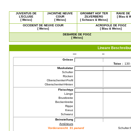
JUVENTUS DE
JACINTHE NEUVE
GROMMIT HOF TER
RAVIE DE
L'ECLUSE
COUR
ZILVERBERG
[ Blau & 
[ Weiss]
[ Weiss]
[ Schwarz & Weiss]
OCCIDENT DE NEUVE COUR
ACROPOLE DE FOOZ
[ Weiss]
[ Blau & Weiss]
DEBARDE DE FOOZ
[ Weiss]
Lineare Beschreib
---
--
Grösse
Toise :
130
Muskulatur
Schulter
Rücken
Oberschenkel-Profil
Oberschenkel-Hinten
Fleischtyp
Länge
Brustbreite
Beckenbreite
Rippe
Kreuz
Schwanz
Beinstellung
Antérieurs
Vorderansicht 31
panard
Schulter