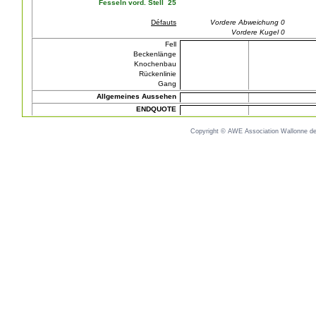
Fesseln vord. Stell 25
Défauts
Vordere Abweichung 0
Vordere Kugel 0
Fell
Beckenlänge
Knochenbau
Rückenlinie
Gang
Allgemeines Aussehen
ENDQUOTE
Copyright © AWE Association Wallonne des