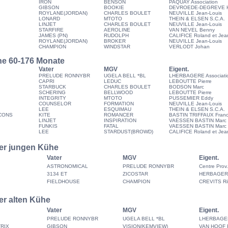
IRON
BENSON
PAQUAY Association
GIBSON
BOOKIE
DEVROEDE-DEGREVE H
ROYLANE(JORDAN)
CHARLES BOULET
NEUVILLE Jean-Louis
LONARD
MTOTO
THEIN & ELSEN S.C.A.
LINJET
CHARLES BOULET
NEUVILLE Jean-Louis
STARFIRE
AEROLINE
VAN NEVEL Benny
JAMES (PN)
RUDOLPH
CALIFICE Roland et Jea
ROYLANE(JORDAN)
BROKER
NEUVILLE Jean-Louis
CHAMPION
WINDSTAR
VERLODT Johan
he 60-176 Monate
Vater
MGV
Eigent.
PRELUDE RONNYBR
UGELA BELL *BL
LHERBAGERE Associati
CAPRI
LEDUC
LEBOUTTE Pierre
STARBUCK
CHARLES BOULET
BODSON Marc
SCHERING
BELLWOOD
LEBOUTTE Pierre
INTEGRITY
MTOTO
PUSSEMIER Eddy
COUNSELOR
FORMATION
NEUVILLE Jean-Louis
LEE
ESQUIMAU
THEIN & ELSEN S.C.A.
UCONS
KITE
ROMANCER
BASTIN TRIFFAUX Franc
LINJET
INSPIRATION
VAESSEN BASTIN Marc
FUNKIS
FATAL
VAESSEN BASTIN Marc
LEE
STARDUST(BROWD)
CALIFICE Roland et Jea
er jungen Kühe
Vater
MGV
Eigent.
ASTRONOMICAL
PRELUDE RONNYBR
Centre Prov.
3134 ET
ZICOSTAR
HERBAGER
FIELDHOUSE
CHAMPION
CREVITS Rik
r alten Kühe
Vater
MGV
Eigent.
PRELUDE RONNYBR
UGELA BELL *BL
LHERBAGERE
RIX
GIBSON
VISION(KEMVIEW)
VAN HOOF P