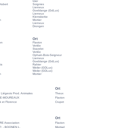
Izier
ubert
Soignies
Lierneux
Goeblange (GdLux)
Lierneux
Klemskerke
n
Mortier
Lierneux
Drongen
Ort
on
Flavion
Verlée
Stavelot
Verlée
Ophain-Bois-Seigneur
Lierneux
Goeblange (GdLux)
is
Rahier
Weiler (GDLux)
Weiler (GDLux)
n
Mortier
Ort
 Liégeois Prod. Animales
Theux
E-MOUREAUX
Flavion
 et Florence
Crupet
Ort
 Association
Flavion
. - BOONEN L.
Mortsel