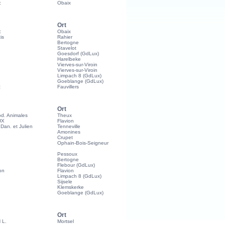
c
Obaix
Ort
c
Obaix
is
Rahier
Bertogne
Stavelot
Goesdorf (GdLux)
Harelbeke
Vierves-sur-Viroin
Vierves-sur-Viroin
Limpach 8 (GdLux)
Goeblange (GdLux)
c
Fauvillers
Ort
od. Animales
Theux
UX
Flavion
n. et Julien
Tenneville
Amonines
Crupet
Ophain-Bois-Seigneur
Pessoux
Bertogne
Flebour (GdLux)
on
Flavion
Limpach 8 (GdLux)
Sijsele
Klemskerke
Goeblange (GdLux)
Ort
 L.
Mortsel