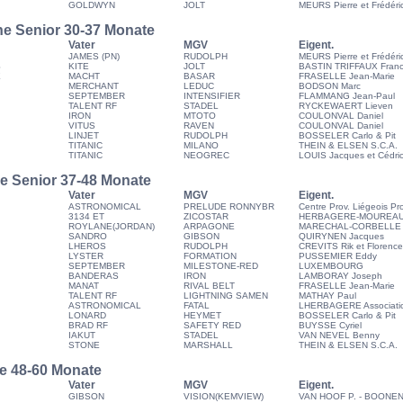
GOLDWYN
JOLT
MEURS Pierre et Frédéri
he Senior 30-37 Monate
Vater
MGV
Eigent.
JAMES (PN)
RUDOLPH
MEURS Pierre et Frédéri
S
KITE
JOLT
BASTIN TRIFFAUX Franc
E
MACHT
BASAR
FRASELLE Jean-Marie
MERCHANT
LEDUC
BODSON Marc
SEPTEMBER
INTENSIFIER
FLAMMANG Jean-Paul
TALENT RF
STADEL
RYCKEWAERT Lieven
IRON
MTOTO
COULONVAL Daniel
VITUS
RAVEN
COULONVAL Daniel
LINJET
RUDOLPH
BOSSELER Carlo & Pit
TITANIC
MILANO
THEIN & ELSEN S.C.A.
TITANIC
NEOGREC
LOUIS Jacques et Cédri
he Senior 37-48 Monate
Vater
MGV
Eigent.
ASTRONOMICAL
PRELUDE RONNYBR
Centre Prov. Liégeois Pr
3134 ET
ZICOSTAR
HERBAGERE-MOUREA
ROYLANE(JORDAN)
ARPAGONE
MARECHAL-CORBELLE Da
SANDRO
GIBSON
QUIRYNEN Jacques
LHEROS
RUDOLPH
CREVITS Rik et Florence
LYSTER
FORMATION
PUSSEMIER Eddy
SEPTEMBER
MILESTONE-RED
LUXEMBOURG
BANDERAS
IRON
LAMBORAY Joseph
MANAT
RIVAL BELT
FRASELLE Jean-Marie
TALENT RF
LIGHTNING SAMEN
MATHAY Paul
ASTRONOMICAL
FATAL
LHERBAGERE Associati
LONARD
HEYMET
BOSSELER Carlo & Pit
BRAD RF
SAFETY RED
BUYSSE Cyriel
IAKUT
STADEL
VAN NEVEL Benny
STONE
MARSHALL
THEIN & ELSEN S.C.A.
he 48-60 Monate
Vater
MGV
Eigent.
GIBSON
VISION(KEMVIEW)
VAN HOOF P. - BOONEN