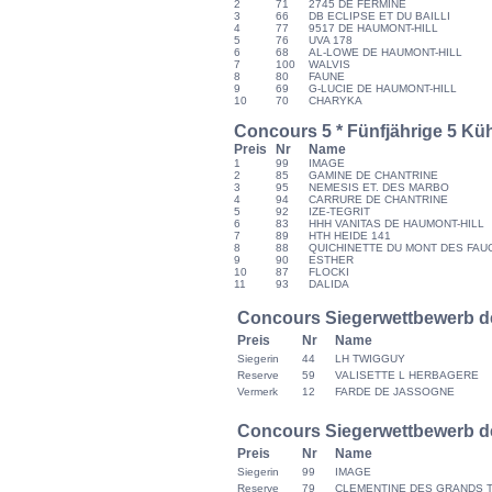
2
71
2745 DE FERMINE
3
66
DB ECLIPSE ET DU BAILLI
4
77
9517 DE HAUMONT-HILL
5
76
UVA 178
6
68
AL-LOWE DE HAUMONT-HILL
7
100
WALVIS
8
80
FAUNE
9
69
G-LUCIE DE HAUMONT-HILL
10
70
CHARYKA
Concours 5 * Fünfjährige 5 Kü
Preis
Nr
Name
1
99
IMAGE
2
85
GAMINE DE CHANTRINE
3
95
NEMESIS ET. DES MARBO
4
94
CARRURE DE CHANTRINE
5
92
IZE-TEGRIT
6
83
HHH VANITAS DE HAUMONT-HILL
7
89
HTH HEIDE 141
8
88
QUICHINETTE DU MONT DES FA
9
90
ESTHER
10
87
FLOCKI
11
93
DALIDA
Concours Siegerwettbewerb d
Preis
Nr
Name
Siegerin
44
LH TWIGGUY
Reserve
59
VALISETTE L HERBAGERE
Vermerk
12
FARDE DE JASSOGNE
Concours Siegerwettbewerb de
Preis
Nr
Name
Siegerin
99
IMAGE
Reserve
79
CLEMENTINE DES GRANDS T