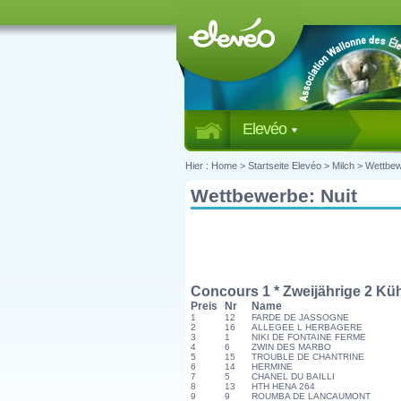
Elevéo
Hier :
Home
>
Startseite Elevéo
>
Milch
>
Wettbe
Wettbewerbe: Nuit
Concours 1 * Zweijährige 2 Kü
Preis
Nr
Name
1
12
FARDE DE JASSOGNE
2
16
ALLEGEE L HERBAGERE
3
1
NIKI DE FONTAINE FERME
4
6
ZWIN DES MARBO
5
15
TROUBLE DE CHANTRINE
6
14
HERMINE
7
5
CHANEL DU BAILLI
8
13
HTH HENA 264
9
9
ROUMBA DE LANCAUMONT