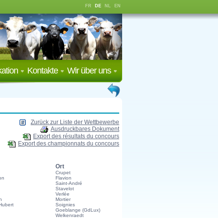
FR
DE
NL
EN
ation
Kontakte
Wir über uns
Zurück zur Liste der Wettbewerbe
Ausdruckbares Dokument
Export des résultats du concours
Export des championnats du concours
Ort
Crupet
on
Flavion
Saint-André
Stavelot
Verlée
n
Mortier
ubert
Soignies
Goeblange (GdLux)
Welkenraedt