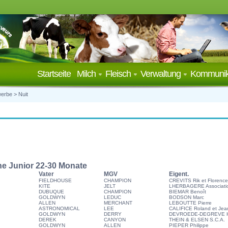
Startseite
Milch
Fleisch
Verwaltung
Kommunik
werbe
> Nuit
he Junior 22-30 Monate
Vater
MGV
Eigent.
FIELDHOUSE
CHAMPION
CREVITS Rik et Florence
KITE
JELT
LHERBAGERE Associati
DUBUQUE
CHAMPION
BIEMAR Benoît
GOLDWYN
LEDUC
BODSON Marc
ALLEN
MERCHANT
LEBOUTTE Pierre
ASTRONOMICAL
LEE
CALIFICE Roland et Jea
GOLDWYN
DERRY
DEVROEDE-DEGREVE H
DEREK
CANYON
THEIN & ELSEN S.C.A.
GOLDWYN
ALLEN
PIEPER Philippe