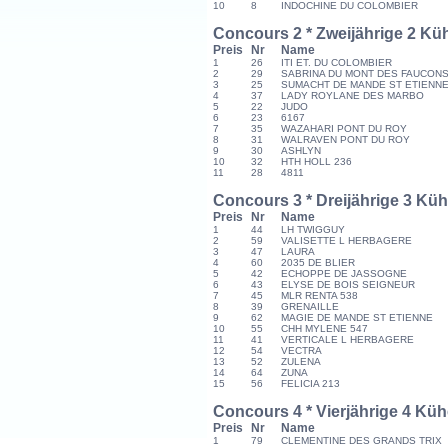
10
8
INDOCHINE DU COLOMBIER
Concours 2 * Zweijährige 2 Kü
Preis
Nr
Name
1
26
ITI ET. DU COLOMBIER
2
29
SABRINA DU MONT DES FAUCON
3
25
SUMACHT DE MANDE ST ETIENN
4
37
LADY ROYLANE DES MARBO
5
22
JUDO
6
23
6167
7
35
WAZAHARI PONT DU ROY
8
31
WALRAVEN PONT DU ROY
9
30
ASHLYN
10
32
HTH HOLL 236
11
28
4811
Concours 3 * Dreijährige 3 Kü
Preis
Nr
Name
1
44
LH TWIGGUY
2
59
VALISETTE L HERBAGERE
3
47
LAURA
4
60
2035 DE BLIER
5
42
ECHOPPE DE JASSOGNE
6
43
ELYSE DE BOIS SEIGNEUR
7
45
MLR RENTA 538
8
39
GRENAILLE
9
62
MAGIE DE MANDE ST ETIENNE
10
55
CHH MYLENE 547
11
41
VERTICALE L HERBAGERE
12
54
VECTRA
13
52
ZULENA
14
64
ZUNA
15
56
FELICIA 213
Concours 4 * Vierjährige 4 Kü
Preis
Nr
Name
1
79
CLEMENTINE DES GRANDS TRIX