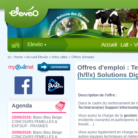
Elevéo
Accueil
Lait
V
Ici :
Home
>
Accueil Elevéo
>
Infos utiles
>
Offres d'emploi
Offres d'emploi : T
(h/f/x) Solutions D
Description de l’offre :
Dans le cadre du renforcement de n
Agenda
Technicien(ne) Support Informatiq
Vous aurez la charge de la
gestion 
29/08/2026:
Blanc Bleu Belge:
incidents courants) et participerez 
CONCOURS FEMELLES &
travail, ...).
EXP.SUP - FRASNES
Vous aurez également en charge le
30/08/2026:
Blanc Bleu Belge:
autres équipes techniques et métier
CONCOURS FEMELLES &