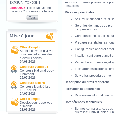
support aux développeurs de la plat
EXP.SUP. - TOHOGNE
des accès.
05/09/2026:
Ecole Des Jeunes
Eleveurs Conformation - battice
Missions principales
Tous
Assurer le support aux utilis
Gérer les demandes de premi
d'impression, etc.
Mise à jour
Gérer les comptes utilisateu
Préparer et installer les nou
Offre d'emploi
Configurer les appareils mo
Agent d'élevage (H/F/X)
pour l'encadrement des
Installer, configurer et mett
éleveurs bovins
04/08/2026
Vérifier l’état du réseau, et
Concours viandeux
Escalader les incidents co
Concours National BBB -
Libramont
Suivre les procédures intern
25/07/2026
Description du profil recherché :
Concours laitiers
Concours Montbéliard -
Formation et expérience :
LIBRAMONT
24/07/2026
Diplôme en informatique ou 
Offre d'emploi
Compétences techniques :
Développeur·euse web
et mobile
Bonnes connaissances des en
28/05/2026
Microsoft, Linux (Debian, Or