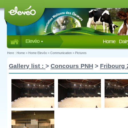
Elevéo
Home
Dai
Here :
Home
>
Home Elevéo
>
Communication
>
Pictures
Gallery list :
>
Concours PNH
>
Fribourg 