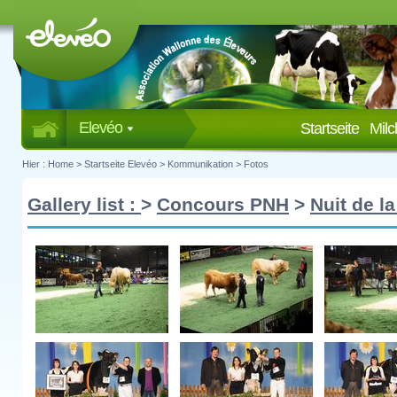
Elevéo
Startseite
Mil
Hier :
Home
>
Startseite Elevéo
>
Kommunikation
>
Fotos
Gallery list :
>
Concours PNH
>
Nuit de la