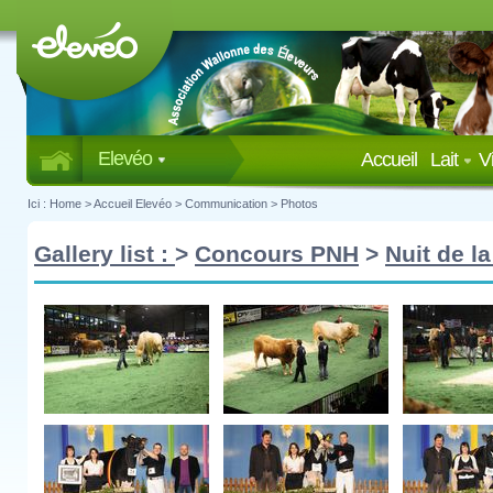
Elevéo
Accueil
Lait
V
Ici :
Home
>
Accueil Elevéo
>
Communication
>
Photos
Gallery list :
>
Concours PNH
>
Nuit de la