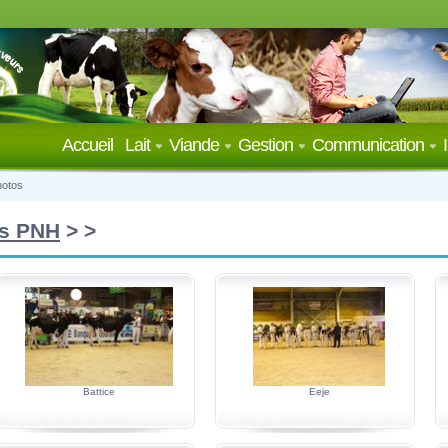
Accueil
Lait
Viande
Gestion
Communication
hotos
s PNH
>
>
Battice
Eeje