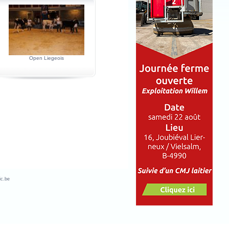
Open Liegeois
c.be