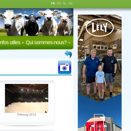
FR
DE
NL
EN
Infos utiles
Qui sommes-nous?
Fribourg 2013