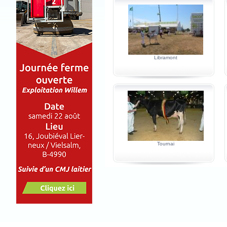
Libramont
Tournai
C