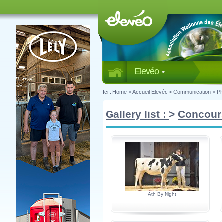
Elevéo
Ici :
Home
>
Accueil Elevéo
>
Communication
>
P
Gallery list :
>
Concour
Ath By Night