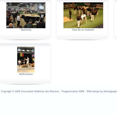
Malmedy
Nuit de la Holstein
Walholstein
opyright © AWE Association Wallonne des Eleveurs - Programmation AWE - Web design by phenixgraphi